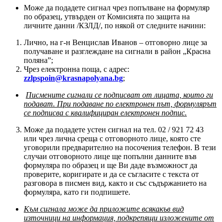
Може да подадете сигнал чрез попълване на формуляр
по образец, утвърден от Комисията по защита на
личните данни /КЗЛД/, по някой от следните начини:
Лично, на г-н Венцислав Иванов – отговорно лице за
получаване и разглеждане на сигнали в район „Красна
поляна”;
Чрез електронна поща, с адрес:
zzlpspoin@krasnapolyana.bg
;
Писмените сигнали се подписват от лицата, които ги
подават. При подаване по електронен път, формулярът
се подписва с квалифициран електронен подпис.
Може да подадете устен сигнал на тел. 02 / 921 72 43
или чрез лична среща с отговорното лице, която сте
уговорили предварително на посочения телефон. В тези
случаи отговорното лице ще попълни данните във
формуляра по образец и ще Ви даде възможност да
проверите, коригирате и да се съгласите с текста от
разговора в писмен вид, както и със съдържанието на
формуляра, като ги подпишете.
Към сигнала може да приложите всякакъв вид
източници на информация, подкрепящи изложените от