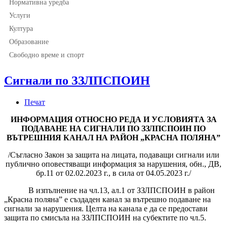
Нормативна уредба
Услуги
Култура
Образование
Свободно време и спорт
Сигнали по ЗЗЛПСПОИН
Печат
ИНФОРМАЦИЯ ОТНОСНО РЕДА И УСЛОВИЯТА ЗА
ПОДАВАНЕ НА СИГНАЛИ ПО ЗЗЛПСПОИН ПО
ВЪТРЕШНИЯ КАНАЛ НА РАЙОН „КРАСНА ПОЛЯНА”
/Съгласно Закон за защита на лицата, подаващи сигнали или
публично оповестяващи информация за нарушения, обн., ДВ,
бр.11 от 02.02.2023 г., в сила от 04.05.2023 г./
В изпълнение на чл.13, ал.1 от ЗЗЛПСПОИН в район
„Красна поляна” е създаден канал за вътрешно подаване на
сигнали за нарушения. Целта на канала е да се предостави
защита по смисъла на ЗЗЛПСПОИН на субектите по чл.5.