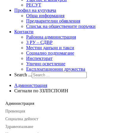
РЕСУТ
Профил на купувача
Обща информация
Предварителни обявления
Списък на обществените поръчки
Контакти
Районна администрация
3 РУ – СДВР
Местни данъци и такси
Социално подпомагане
Инспекторат
Улично осветление
Експлоатационни дружества
Search ...
Администрация
Сигнали по ЗЗЛПСПОИН
Администрация
Превенция
Социална дейност
Здравеопазване