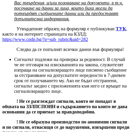
Вас твърдения, и/или позоваване на документи, в т.ч.
посочване на данни за лица, които биха могли да
потвърдят съобщените данни или да предоставят
допълнителна информация.
Утвърденият образец на формуляр е публикуван
ТУК
,
както и на интернет страницата на КЗЛД:
https://www.cpdp.bg/?p=sub_rubric&aid=282
Следва да се попълнят всички данни във формуляра!
Сигналът подлежи на проверка за редовност. В случай
че не отговаря на изискванията на закона, служителят
изпраща на сигнализиращото лице писмено съобщение
за отстраняване на допуснатите нередности в 7-дневен
срок от получаването му. Ако не бъдат отстранени,
сигналът заедно с приложенията към него се връщат на
сигнализиращото лице.
! Не се разглеждат сигнали, които не попадат в
обхвата на ЗЗЛПСПОИН и съдържанието на които не дава
основания да се приемат за правдоподобни.
! Не се образува производство по анонимни сигнали
и по сигнали, отнасящи се до нарушения, извършени преди