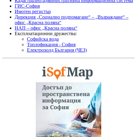
Кадастрално-административна информационна система
ГИС-София
Имотен регистър
Дирекция „Социално подпомагане“ – „Възраждане“ –
офис „Красна поляна“
НАП – офис „Красна поляна“
Експлоатационни дружества:
Софийска вода
Топлофикация - София
Електрохолд България (ЧЕЗ)