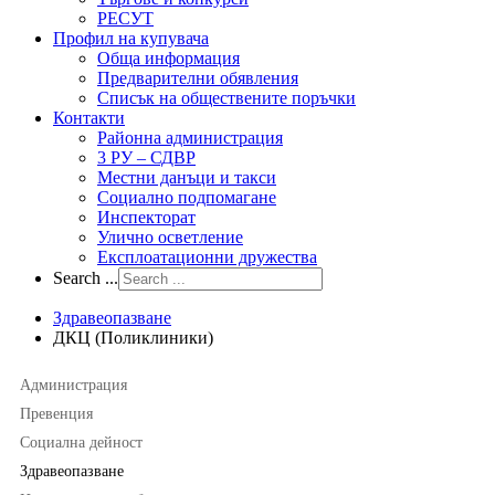
РЕСУТ
Профил на купувача
Обща информация
Предварителни обявления
Списък на обществените поръчки
Контакти
Районна администрация
3 РУ – СДВР
Местни данъци и такси
Социално подпомагане
Инспекторат
Улично осветление
Експлоатационни дружества
Search ...
Здравеопазване
ДКЦ (Поликлиники)
Администрация
Превенция
Социална дейност
Здравеопазване