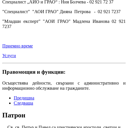
Специалист „АИО и ГРАО“ : Ния Болчева - 02 921 72 37
"Специалист" "АОИ ГРАО" Дияна Петрова - 02 921 7237
"Младши експерт" "АОИ ГРАО" Мадлена Иванова 02 921
7237
Приемно време
Услуги
Правомощия и функции:
Осъществява дейности, свързани с административно и
информационно обслужване на гражданите.
Предишна
Следваща
Патрон
Св. св. Петър и Павел са християнски апостоли, светци и