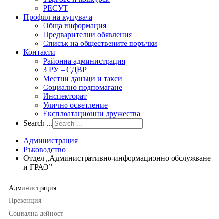
РЕСУТ
Профил на купувача
Обща информация
Предварителни обявления
Списък на обществените поръчки
Контакти
Районна администрация
3 РУ – СДВР
Местни данъци и такси
Социално подпомагане
Инспекторат
Улично осветление
Експлоатационни дружества
Search ...
Администрация
Ръководство
Отдел „Административно-информационно обслужване
и ГРАО”
Администрация
Превенция
Социална дейност